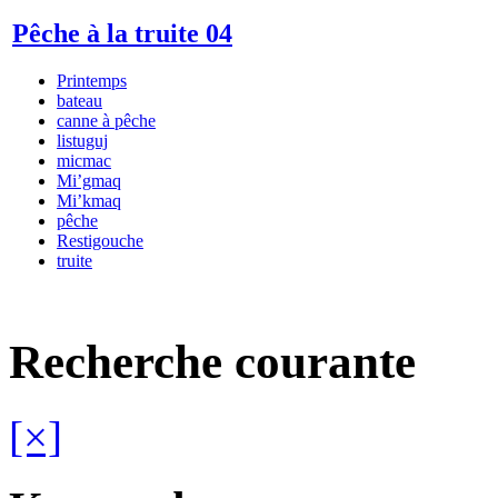
Pêche à la truite 04
Printemps
bateau
canne à pêche
listuguj
micmac
Mi’gmaq
Mi’kmaq
pêche
Restigouche
truite
Recherche courante
[×]