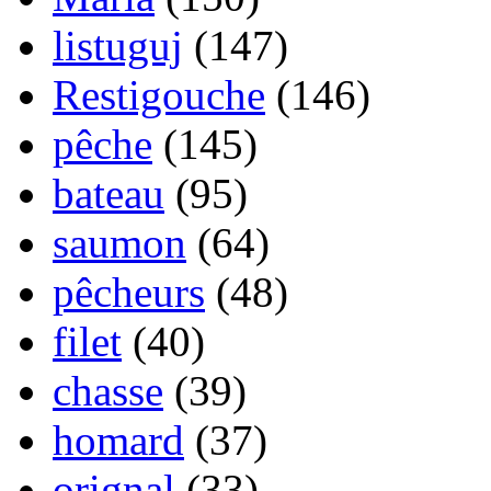
listuguj
(147)
Restigouche
(146)
pêche
(145)
bateau
(95)
saumon
(64)
pêcheurs
(48)
filet
(40)
chasse
(39)
homard
(37)
orignal
(33)