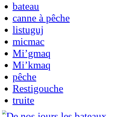
bateau
canne à pêche
listuguj
micmac
Mi’gmaq
Mi’kmaq
pêche
Restigouche
truite