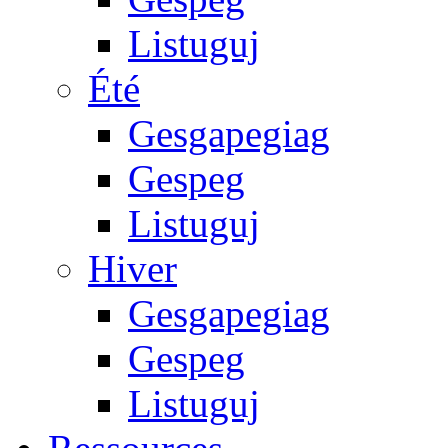
Listuguj
Été
Gesgapegiag
Gespeg
Listuguj
Hiver
Gesgapegiag
Gespeg
Listuguj