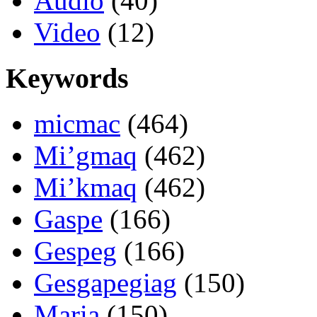
Audio
(40)
Video
(12)
Keywords
micmac
(464)
Mi’gmaq
(462)
Mi’kmaq
(462)
Gaspe
(166)
Gespeg
(166)
Gesgapegiag
(150)
Maria
(150)