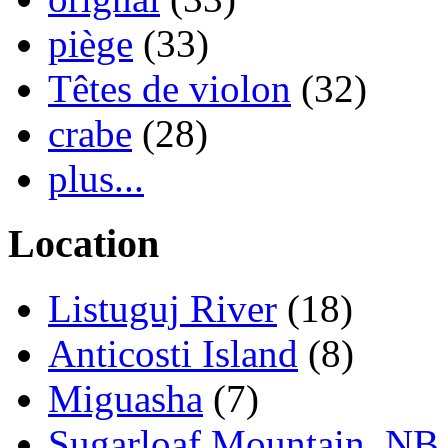
piège
(33)
Têtes de violon
(32)
crabe
(28)
plus...
Location
Listuguj River
(18)
Anticosti Island
(8)
Miguasha
(7)
Sugarloaf Mountain, NB