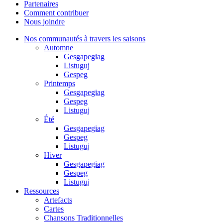
Partenaires
Comment contribuer
Nous joindre
Nos communautés à travers les saisons
Automne
Gesgapegiag
Listuguj
Gespeg
Printemps
Gesgapegiag
Gespeg
Listuguj
Été
Gesgapegiag
Gespeg
Listuguj
Hiver
Gesgapegiag
Gespeg
Listuguj
Ressources
Artefacts
Cartes
Chansons Traditionnelles