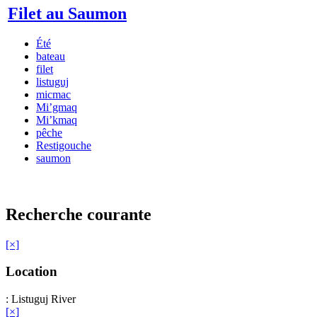
Filet au Saumon
Été
bateau
filet
listuguj
micmac
Mi’gmaq
Mi’kmaq
pêche
Restigouche
saumon
Recherche courante
[×]
Location
: Listuguj River
[×]