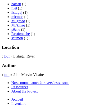
bateau
(1)
filet
(1)
listuguj
(1)
micmac
(1)
Mi’gmaq
(1)
Mi’kmaq
(1)
pêche
(1)
Restigouche
(1)
saumon
(1)
Location
:
tout
» Listuguj River
Author
:
tout
» John Mervin Vicaire
Nos communautés à travers les saisons
Ressources
About the Project
Accueil
Inventaire