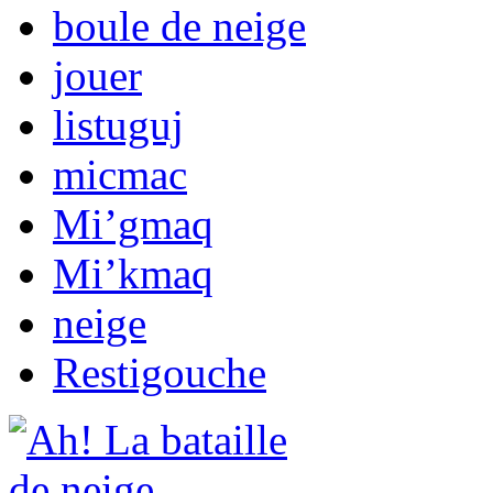
boule de neige
jouer
listuguj
micmac
Mi’gmaq
Mi’kmaq
neige
Restigouche