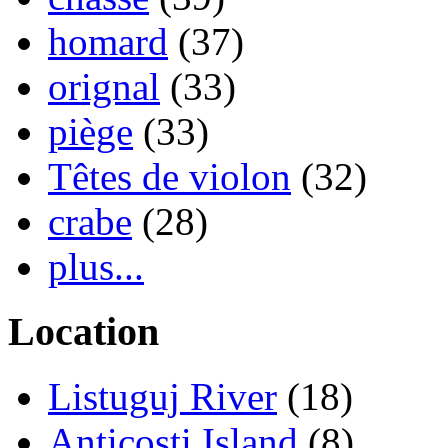
homard
(37)
orignal
(33)
piège
(33)
Têtes de violon
(32)
crabe
(28)
plus...
Location
Listuguj River
(18)
Anticosti Island
(8)