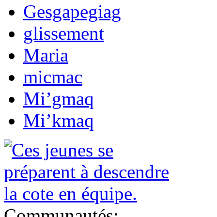
Gesgapegiag
glissement
Maria
micmac
Mi’gmaq
Mi’kmaq
Communautés: