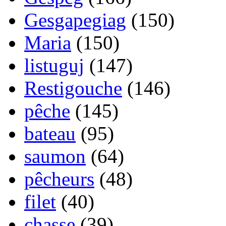
Gesgapegiag
(150)
Maria
(150)
listuguj
(147)
Restigouche
(146)
pêche
(145)
bateau
(95)
saumon
(64)
pêcheurs
(48)
filet
(40)
chasse
(39)