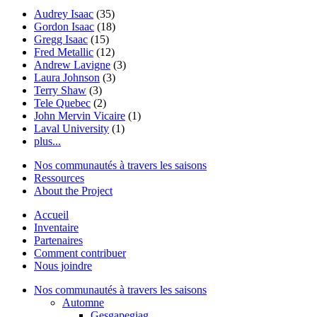
Audrey Isaac
(35)
Gordon Isaac
(18)
Gregg Isaac
(15)
Fred Metallic
(12)
Andrew Lavigne
(3)
Laura Johnson
(3)
Terry Shaw
(3)
Tele Quebec
(2)
John Mervin Vicaire
(1)
Laval University
(1)
plus...
Nos communautés à travers les saisons
Ressources
About the Project
Accueil
Inventaire
Partenaires
Comment contribuer
Nous joindre
Nos communautés à travers les saisons
Automne
Gesgapegiag