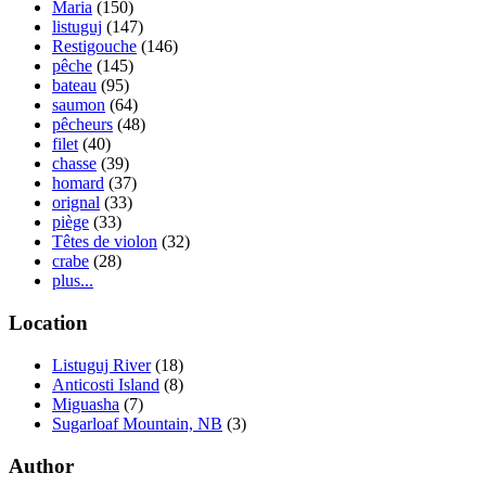
Maria
(150)
listuguj
(147)
Restigouche
(146)
pêche
(145)
bateau
(95)
saumon
(64)
pêcheurs
(48)
filet
(40)
chasse
(39)
homard
(37)
orignal
(33)
piège
(33)
Têtes de violon
(32)
crabe
(28)
plus...
Location
Listuguj River
(18)
Anticosti Island
(8)
Miguasha
(7)
Sugarloaf Mountain, NB
(3)
Author