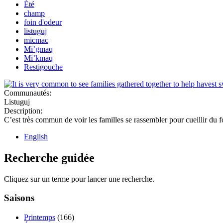
Été
champ
foin d'odeur
listuguj
micmac
Mi’gmaq
Mi’kmaq
Restigouche
Communautés:
Listuguj
Description:
C’est très commun de voir les familles se rassembler pour cueillir du f
English
Recherche guidée
Cliquez sur un terme pour lancer une recherche.
Saisons
Printemps
(166)