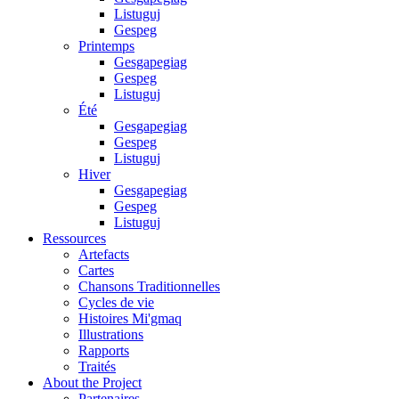
Listuguj
Gespeg
Printemps
Gesgapegiag
Gespeg
Listuguj
Été
Gesgapegiag
Gespeg
Listuguj
Hiver
Gesgapegiag
Gespeg
Listuguj
Ressources
Artefacts
Cartes
Chansons Traditionnelles
Cycles de vie
Histoires Mi'gmaq
Illustrations
Rapports
Traités
About the Project
Partenaires