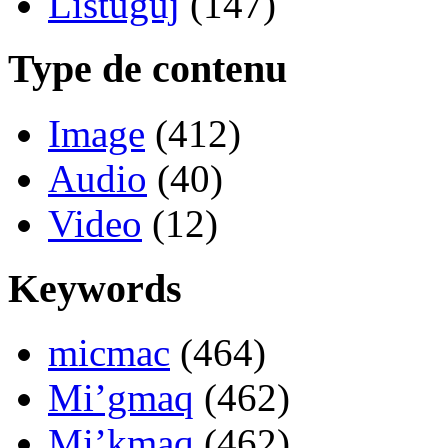
Listuguj
(147)
Type de contenu
Image
(412)
Audio
(40)
Video
(12)
Keywords
micmac
(464)
Mi’gmaq
(462)
Mi’kmaq
(462)