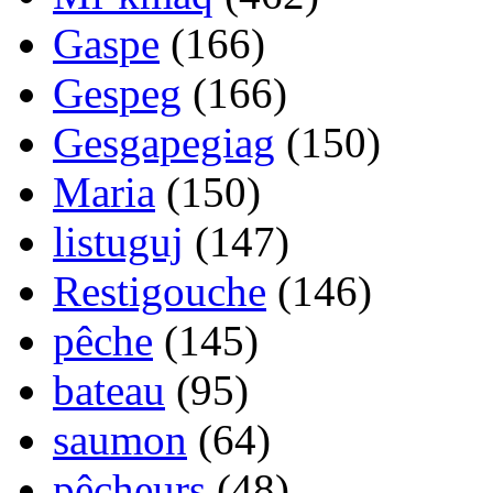
Gaspe
(166)
Gespeg
(166)
Gesgapegiag
(150)
Maria
(150)
listuguj
(147)
Restigouche
(146)
pêche
(145)
bateau
(95)
saumon
(64)
pêcheurs
(48)