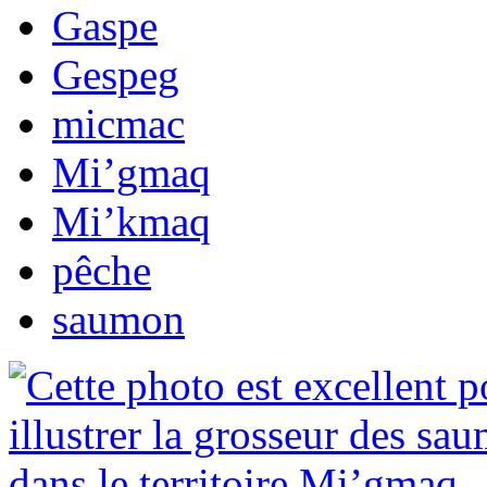
Gaspe
Gespeg
micmac
Mi’gmaq
Mi’kmaq
pêche
saumon