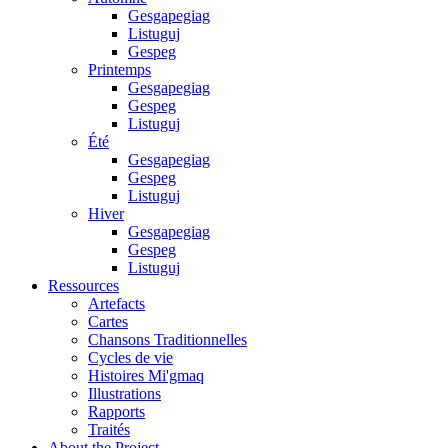
Gesgapegiag
Listuguj
Gespeg
Printemps
Gesgapegiag
Gespeg
Listuguj
Été
Gesgapegiag
Gespeg
Listuguj
Hiver
Gesgapegiag
Gespeg
Listuguj
Ressources
Artefacts
Cartes
Chansons Traditionnelles
Cycles de vie
Histoires Mi'gmaq
Illustrations
Rapports
Traités
About the Project