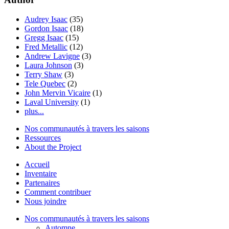
Audrey Isaac
(35)
Gordon Isaac
(18)
Gregg Isaac
(15)
Fred Metallic
(12)
Andrew Lavigne
(3)
Laura Johnson
(3)
Terry Shaw
(3)
Tele Quebec
(2)
John Mervin Vicaire
(1)
Laval University
(1)
plus...
Nos communautés à travers les saisons
Ressources
About the Project
Accueil
Inventaire
Partenaires
Comment contribuer
Nous joindre
Nos communautés à travers les saisons
Automne