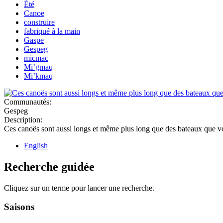
Été
Canoe
construire
fabriqué à la main
Gaspe
Gespeg
micmac
Mi’gmaq
Mi’kmaq
Communautés:
Gespeg
Description:
Ces canoës sont aussi longs et même plus long que des bateaux que vo
English
Recherche guidée
Cliquez sur un terme pour lancer une recherche.
Saisons