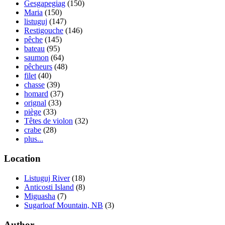
Gesgapegiag
(150)
Maria
(150)
listuguj
(147)
Restigouche
(146)
pêche
(145)
bateau
(95)
saumon
(64)
pêcheurs
(48)
filet
(40)
chasse
(39)
homard
(37)
orignal
(33)
piège
(33)
Têtes de violon
(32)
crabe
(28)
plus...
Location
Listuguj River
(18)
Anticosti Island
(8)
Miguasha
(7)
Sugarloaf Mountain, NB
(3)
Author