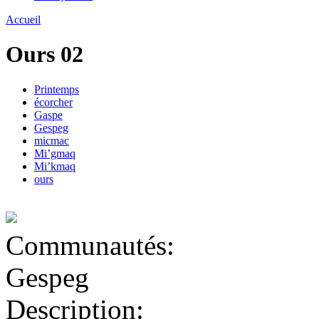
Accueil
Ours 02
Printemps
écorcher
Gaspe
Gespeg
micmac
Mi’gmaq
Mi’kmaq
ours
Communautés:
Gespeg
Description: