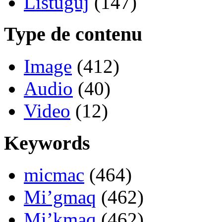
Listuguj
(147)
Type de contenu
Image
(412)
Audio
(40)
Video
(12)
Keywords
micmac
(464)
Mi’gmaq
(462)
Mi’kmaq
(462)