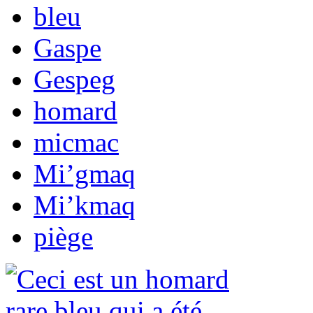
bleu
Gaspe
Gespeg
homard
micmac
Mi’gmaq
Mi’kmaq
piège