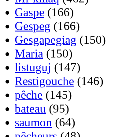
Gaspe
(166)
Gespeg
(166)
Gesgapegiag
(150)
Maria
(150)
listuguj
(147)
Restigouche
(146)
pêche
(145)
bateau
(95)
saumon
(64)
pêcheurs
(48)