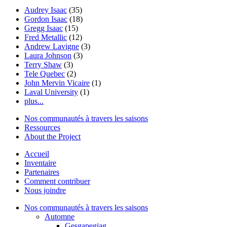
Audrey Isaac
(35)
Gordon Isaac
(18)
Gregg Isaac
(15)
Fred Metallic
(12)
Andrew Lavigne
(3)
Laura Johnson
(3)
Terry Shaw
(3)
Tele Quebec
(2)
John Mervin Vicaire
(1)
Laval University
(1)
plus...
Nos communautés à travers les saisons
Ressources
About the Project
Accueil
Inventaire
Partenaires
Comment contribuer
Nous joindre
Nos communautés à travers les saisons
Automne
Gesgapegiag