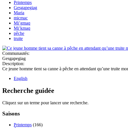
Printemps
Gesgapegiag
Maria
micmac
Mi’gmaq
Mi’kmaq
pêche
truite
Communautés:
Gesgapegiag
Description:
Ce jeune homme tient sa canne à pêche en attendant qu’une truite mo
English
Recherche guidée
Cliquez sur un terme pour lancer une recherche.
Saisons
Printemps
(166)