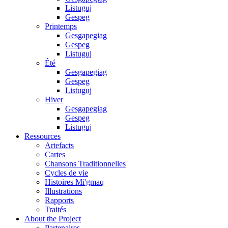
Listuguj
Gespeg
Printemps
Gesgapegiag
Gespeg
Listuguj
Été
Gesgapegiag
Gespeg
Listuguj
Hiver
Gesgapegiag
Gespeg
Listuguj
Ressources
Artefacts
Cartes
Chansons Traditionnelles
Cycles de vie
Histoires Mi'gmaq
Illustrations
Rapports
Traités
About the Project
Partenaires