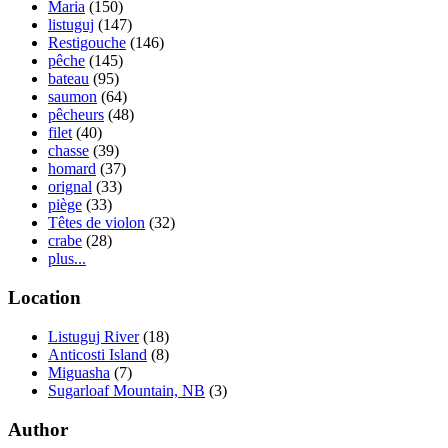
Maria
(150)
listuguj
(147)
Restigouche
(146)
pêche
(145)
bateau
(95)
saumon
(64)
pêcheurs
(48)
filet
(40)
chasse
(39)
homard
(37)
orignal
(33)
piège
(33)
Têtes de violon
(32)
crabe
(28)
plus...
Location
Listuguj River
(18)
Anticosti Island
(8)
Miguasha
(7)
Sugarloaf Mountain, NB
(3)
Author