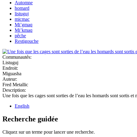
Automne
homard
listuguj
micmac
Mi’gmaq
Mi’kmaq
pêche
Restigouche
Communautés:
Listuguj
Endroit:
Miguasha
Auteur:
Fred Metallic
Description:
Une fois que les cages sont sorties de l’eau les homards sont sortis et 
English
Recherche guidée
Cliquez sur un terme pour lancer une recherche.