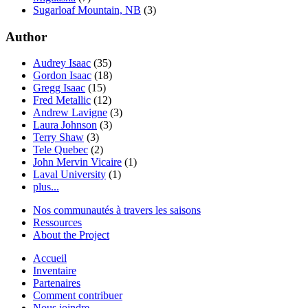
Sugarloaf Mountain, NB
(3)
Author
Audrey Isaac
(35)
Gordon Isaac
(18)
Gregg Isaac
(15)
Fred Metallic
(12)
Andrew Lavigne
(3)
Laura Johnson
(3)
Terry Shaw
(3)
Tele Quebec
(2)
John Mervin Vicaire
(1)
Laval University
(1)
plus...
Nos communautés à travers les saisons
Ressources
About the Project
Accueil
Inventaire
Partenaires
Comment contribuer
Nous joindre