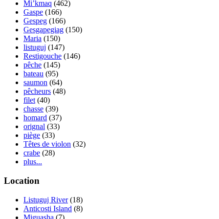
Mi’kmaq
(462)
Gaspe
(166)
Gespeg
(166)
Gesgapegiag
(150)
Maria
(150)
listuguj
(147)
Restigouche
(146)
pêche
(145)
bateau
(95)
saumon
(64)
pêcheurs
(48)
filet
(40)
chasse
(39)
homard
(37)
orignal
(33)
piège
(33)
Têtes de violon
(32)
crabe
(28)
plus...
Location
Listuguj River
(18)
Anticosti Island
(8)
Miguasha
(7)