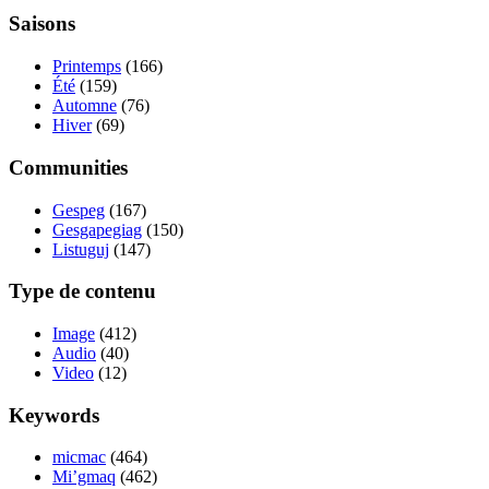
Saisons
Printemps
(166)
Été
(159)
Automne
(76)
Hiver
(69)
Communities
Gespeg
(167)
Gesgapegiag
(150)
Listuguj
(147)
Type de contenu
Image
(412)
Audio
(40)
Video
(12)
Keywords
micmac
(464)
Mi’gmaq
(462)