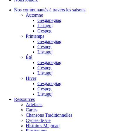
Nos communautés à travers les saisons
Automne
Gesgapegiag
Listuguj
Gespeg
Printemps
Gesgapegiag
Gespeg
Listuguj
Été
Gesgapegiag
Gespeg
Listuguj
Hiver
Gesgapegiag
Gespeg
Listuguj
Ressources
Artefacts
Cartes
Chansons Traditionnelles
Cycles de vie
Histoires Mi'gmaq
Illustrations