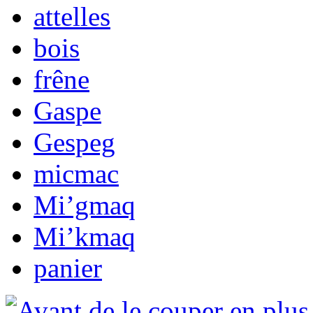
attelles
bois
frêne
Gaspe
Gespeg
micmac
Mi’gmaq
Mi’kmaq
panier