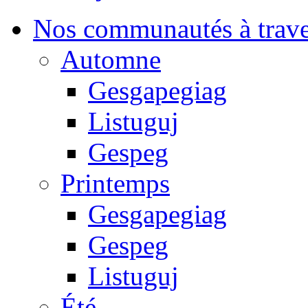
Nos communautés à traver
Automne
Gesgapegiag
Listuguj
Gespeg
Printemps
Gesgapegiag
Gespeg
Listuguj
Été