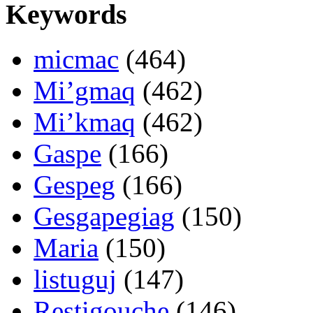
Keywords
micmac
(464)
Mi’gmaq
(462)
Mi’kmaq
(462)
Gaspe
(166)
Gespeg
(166)
Gesgapegiag
(150)
Maria
(150)
listuguj
(147)
Restigouche
(146)