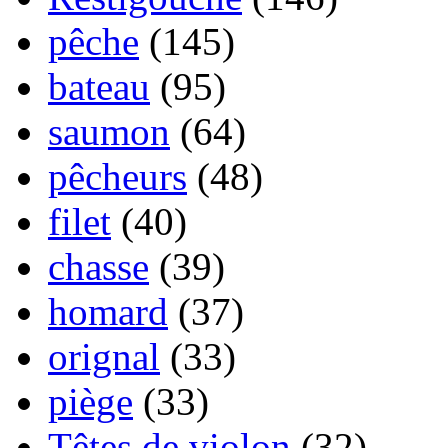
pêche
(145)
bateau
(95)
saumon
(64)
pêcheurs
(48)
filet
(40)
chasse
(39)
homard
(37)
orignal
(33)
piège
(33)
Têtes de violon
(32)