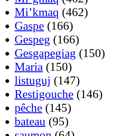
Mi’kmaq
(462)
Gaspe
(166)
Gespeg
(166)
Gesgapegiag
(150)
Maria
(150)
listuguj
(147)
Restigouche
(146)
pêche
(145)
bateau
(95)
saumon
(64)