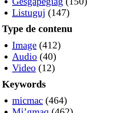
Gesgapegiag
(150)
Listuguj
(147)
Type de contenu
Image
(412)
Audio
(40)
Video
(12)
Keywords
micmac
(464)
Mi’gmaq
(462)