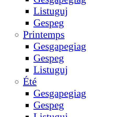
Listuguj
Gespeg
Printemps
Gesgapegiag
Gespeg
Listuguj
Été
Gesgapegiag
Gespeg
Listuguj