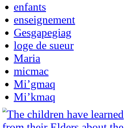
enfants
enseignement
Gesgapegiag
loge de sueur
Maria
micmac
Mi’gmaq
Mi’kmaq