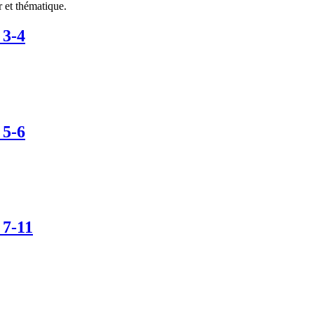
 et thématique.
 3-4
 5-6
 7-11