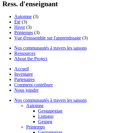
Ress. d'enseignant
Automne
(3)
Été
(3)
Hiver
(3)
Printemps
(3)
Vue d'enssemble sur l'apprentissage
(3)
Nos communautés à travers les saisons
Ressources
About the Project
Accueil
Inventaire
Partenaires
Comment contribuer
Nous joindre
Nos communautés à travers les saisons
Automne
Gesgapegiag
Listuguj
Gespeg
Printemps
Gesgapegiag