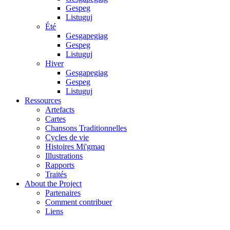
Gespeg
Listuguj
Été
Gesgapegiag
Gespeg
Listuguj
Hiver
Gesgapegiag
Gespeg
Listuguj
Ressources
Artefacts
Cartes
Chansons Traditionnelles
Cycles de vie
Histoires Mi'gmaq
Illustrations
Rapports
Traités
About the Project
Partenaires
Comment contribuer
Liens