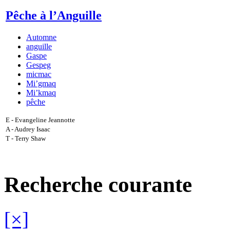
Pêche à l’Anguille
Automne
anguille
Gaspe
Gespeg
micmac
Mi’gmaq
Mi’kmaq
pêche
E - Evangeline Jeannotte
A - Audrey Isaac
T - Terry Shaw
Recherche courante
[×]