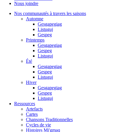
Nous joindre
Nos communautés à travers les saisons
Automne
Gesgapegiag
Listuguj
Gespeg
Printemps
Gesgapegiag
Gespeg
Listuguj
Été
Gesgapegiag
Gespeg
Listuguj
Hiver
Gesgapegiag
Gespeg
Listuguj
Ressources
Artefacts
Cartes
Chansons Traditionnelles
Cycles de vie
Histoires Mi'gmaq