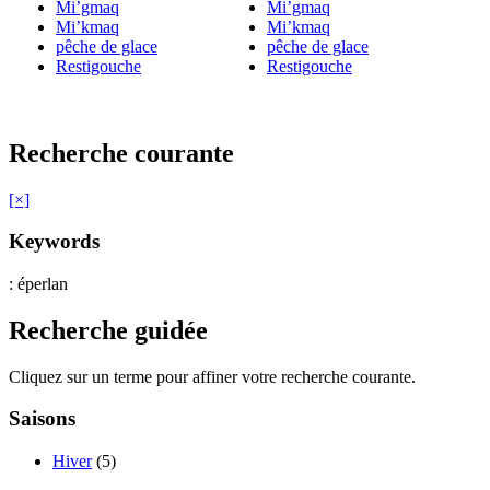
Mi’gmaq
Mi’gmaq
Mi’kmaq
Mi’kmaq
pêche de glace
pêche de glace
Restigouche
Restigouche
Recherche courante
[×]
Keywords
: éperlan
Recherche guidée
Cliquez sur un terme pour affiner votre recherche courante.
Saisons
Hiver
(5)