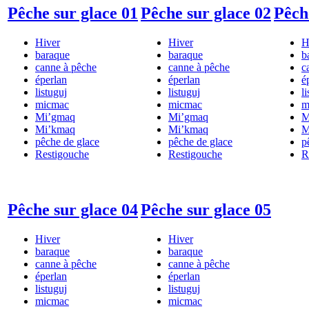
Pêche sur glace 01
Pêche sur glace 02
Pêch
Hiver
Hiver
H
baraque
baraque
b
canne à pêche
canne à pêche
c
éperlan
éperlan
é
listuguj
listuguj
l
micmac
micmac
m
Mi’gmaq
Mi’gmaq
M
Mi’kmaq
Mi’kmaq
M
pêche de glace
pêche de glace
p
Restigouche
Restigouche
R
Pêche sur glace 04
Pêche sur glace 05
Hiver
Hiver
baraque
baraque
canne à pêche
canne à pêche
éperlan
éperlan
listuguj
listuguj
micmac
micmac