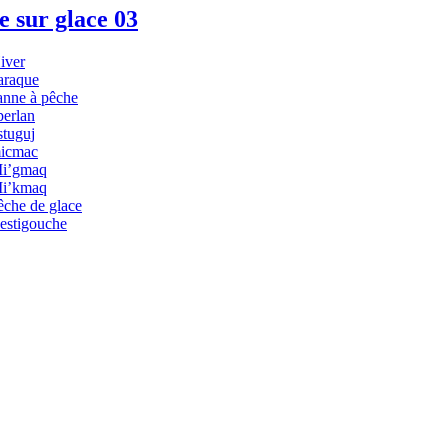
e sur glace 03
iver
araque
anne à pêche
perlan
istuguj
icmac
i’gmaq
i’kmaq
êche de glace
estigouche