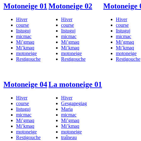
Motoneige 01
Motoneige 02
Motoneige 
Hiver
Hiver
Hiver
course
course
course
listuguj
listuguj
listuguj
micmac
micmac
micmac
Mi’gmaq
Mi’gmaq
Mi’gmaq
Mi’kmaq
Mi’kmaq
Mi’kmaq
motoneige
motoneige
motoneige
Restigouche
Restigouche
Restigouche
Motoneige 04
La motoneige 01
Hiver
Hiver
course
Gesgapegiag
listuguj
Maria
micmac
micmac
Mi’gmaq
Mi’gmaq
Mi’kmaq
Mi’kmaq
motoneige
motoneige
Restigouche
traîneau