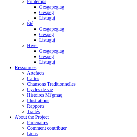
Printemps
Gesgapegiag
Gespeg
Listuguj
Été
Gesgapegiag
Gespeg
Listuguj
Hiver
Gesgapegiag
Gespeg
Listuguj
Ressources
Artefacts
Cartes
Chansons Traditionnelles
Cycles de vie
Histoires Mi'gmaq
Illustrations
Rapports
Traités
About the Project
Partenaires
Comment contribuer
Liens