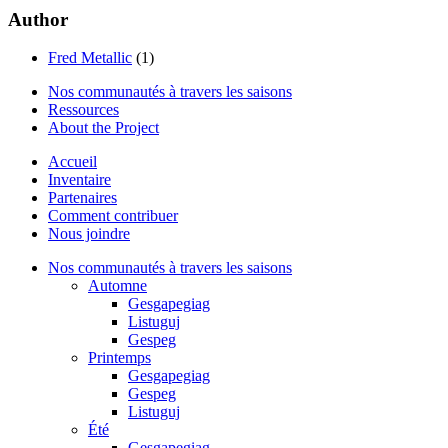
Author
Fred Metallic
(1)
Nos communautés à travers les saisons
Ressources
About the Project
Accueil
Inventaire
Partenaires
Comment contribuer
Nous joindre
Nos communautés à travers les saisons
Automne
Gesgapegiag
Listuguj
Gespeg
Printemps
Gesgapegiag
Gespeg
Listuguj
Été
Gesgapegiag