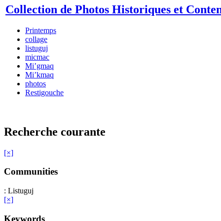
Collection de Photos Historiques et Cont
Printemps
collage
listuguj
micmac
Mi’gmaq
Mi’kmaq
photos
Restigouche
Recherche courante
[×]
Communities
: Listuguj
[×]
Keywords