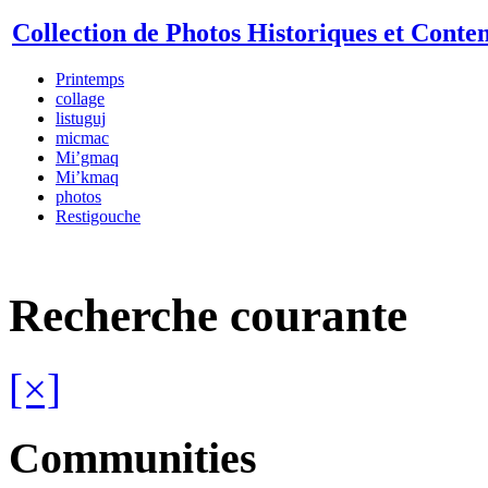
Collection de Photos Historiques et Cont
Printemps
collage
listuguj
micmac
Mi’gmaq
Mi’kmaq
photos
Restigouche
Recherche courante
[×]
Communities