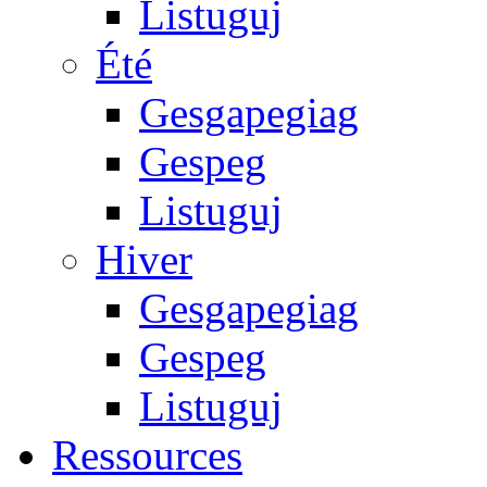
Listuguj
Été
Gesgapegiag
Gespeg
Listuguj
Hiver
Gesgapegiag
Gespeg
Listuguj
Ressources