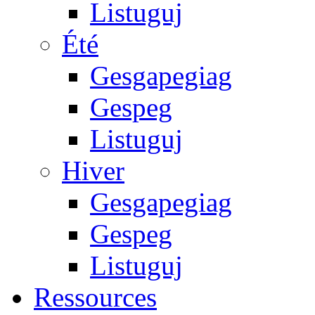
Listuguj
Été
Gesgapegiag
Gespeg
Listuguj
Hiver
Gesgapegiag
Gespeg
Listuguj
Ressources