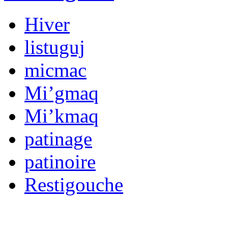
Hiver
listuguj
micmac
Mi’gmaq
Mi’kmaq
patinage
patinoire
Restigouche