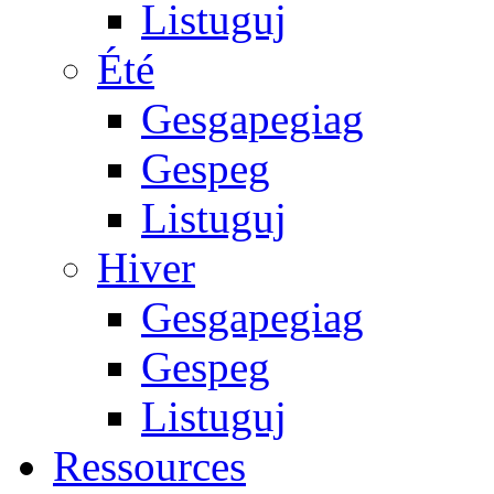
Listuguj
Été
Gesgapegiag
Gespeg
Listuguj
Hiver
Gesgapegiag
Gespeg
Listuguj
Ressources