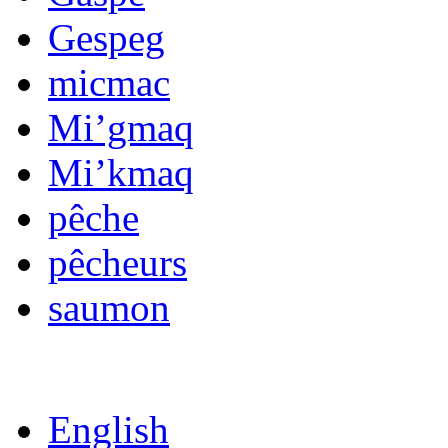
Gespeg
micmac
Mi’gmaq
Mi’kmaq
pêche
pêcheurs
saumon
English