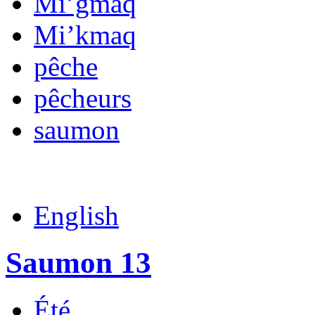
Mi’gmaq
Mi’kmaq
pêche
pêcheurs
saumon
English
Saumon 13
Été