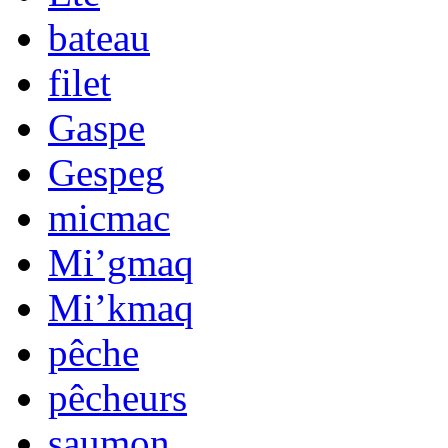
bateau
filet
Gaspe
Gespeg
micmac
Mi’gmaq
Mi’kmaq
pêche
pêcheurs
saumon