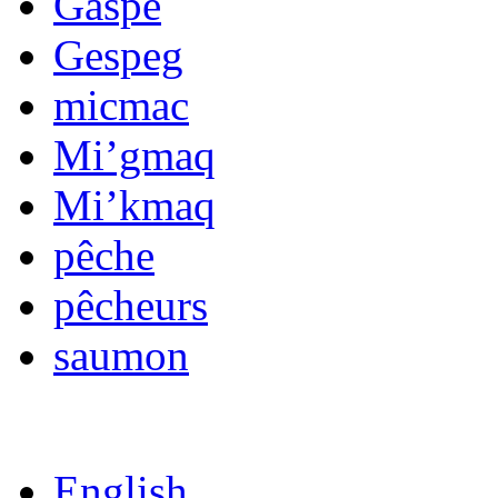
Gaspe
Gespeg
micmac
Mi’gmaq
Mi’kmaq
pêche
pêcheurs
saumon
English