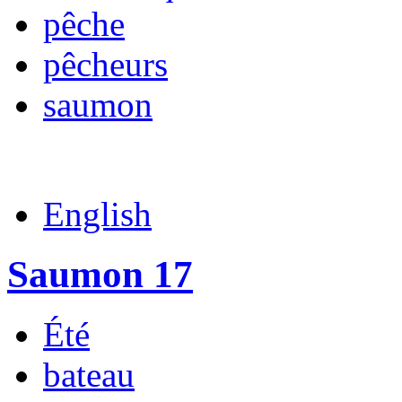
pêche
pêcheurs
saumon
English
Saumon 17
Été
bateau