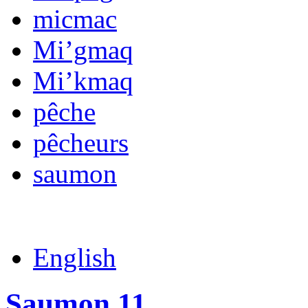
micmac
Mi’gmaq
Mi’kmaq
pêche
pêcheurs
saumon
English
Saumon 11