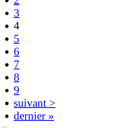
3
4
5
6
7
8
9
suivant >
dernier »