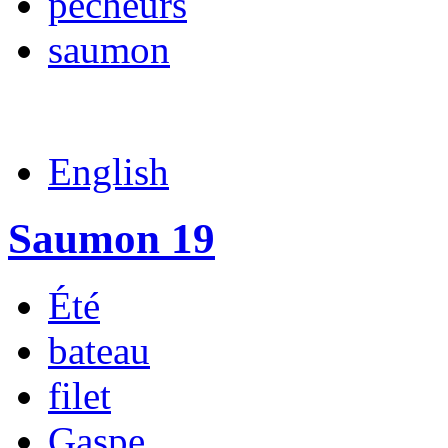
pêcheurs
saumon
English
Saumon 19
Été
bateau
filet
Gaspe