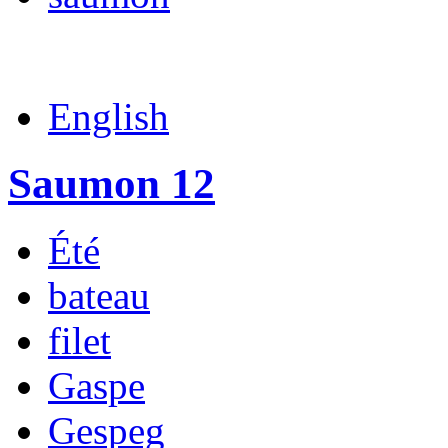
English
Saumon 12
Été
bateau
filet
Gaspe
Gespeg