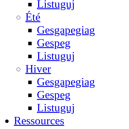
Listuguj
Été
Gesgapegiag
Gespeg
Listuguj
Hiver
Gesgapegiag
Gespeg
Listuguj
Ressources