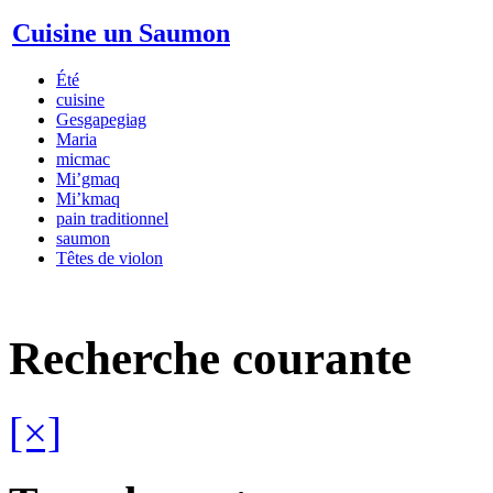
Cuisine un Saumon
Été
cuisine
Gesgapegiag
Maria
micmac
Mi’gmaq
Mi’kmaq
pain traditionnel
saumon
Têtes de violon
Recherche courante
[×]