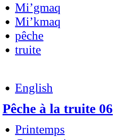
Mi’gmaq
Mi’kmaq
pêche
truite
English
Pêche à la truite 06
Printemps