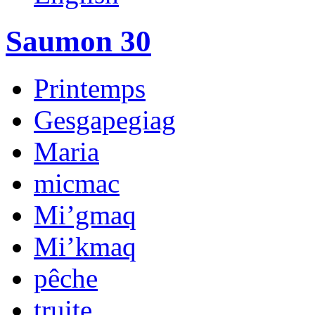
Saumon 30
Printemps
Gesgapegiag
Maria
micmac
Mi’gmaq
Mi’kmaq
pêche
truite