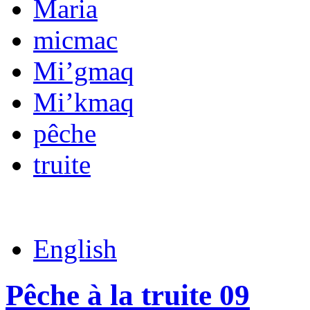
Maria
micmac
Mi’gmaq
Mi’kmaq
pêche
truite
English
Pêche à la truite 09