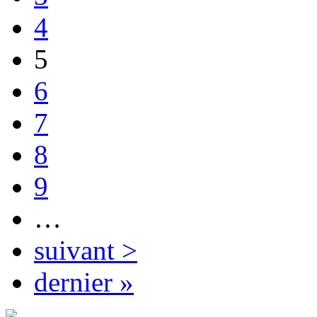
4
5
6
7
8
9
…
suivant >
dernier »