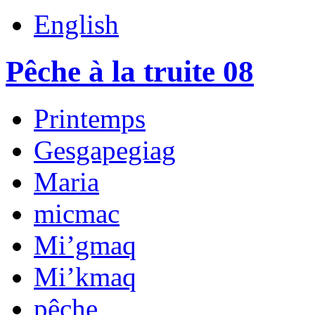
English
Pêche à la truite 08
Printemps
Gesgapegiag
Maria
micmac
Mi’gmaq
Mi’kmaq
pêche