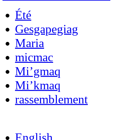
Été
Gesgapegiag
Maria
micmac
Mi’gmaq
Mi’kmaq
rassemblement
English