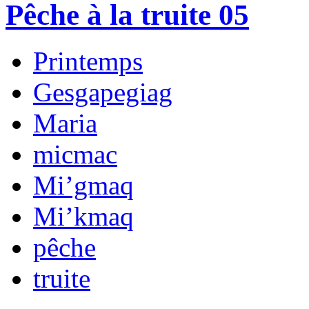
Pêche à la truite 05
Printemps
Gesgapegiag
Maria
micmac
Mi’gmaq
Mi’kmaq
pêche
truite