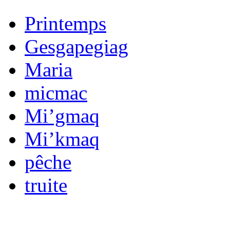
Printemps
Gesgapegiag
Maria
micmac
Mi’gmaq
Mi’kmaq
pêche
truite