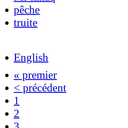
pêche
truite
English
« premier
< précédent
1
2
3