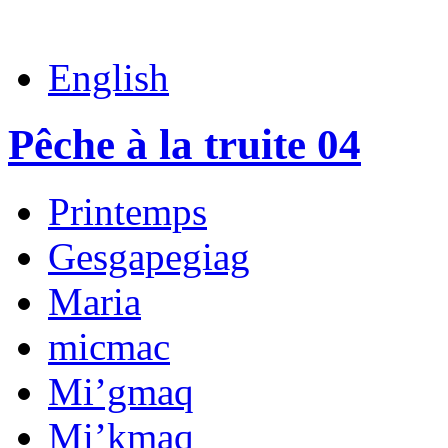
English
Pêche à la truite 04
Printemps
Gesgapegiag
Maria
micmac
Mi’gmaq
Mi’kmaq