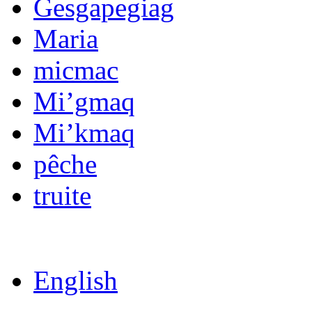
Gesgapegiag
Maria
micmac
Mi’gmaq
Mi’kmaq
pêche
truite
English