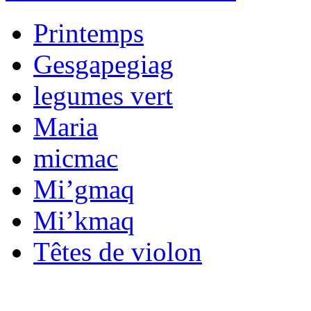
Printemps
Gesgapegiag
legumes vert
Maria
micmac
Mi’gmaq
Mi’kmaq
Têtes de violon