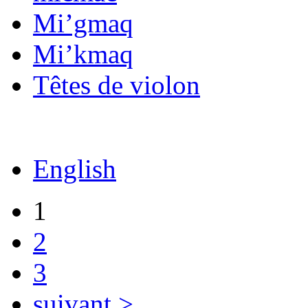
Mi’gmaq
Mi’kmaq
Têtes de violon
English
1
2
3
suivant >