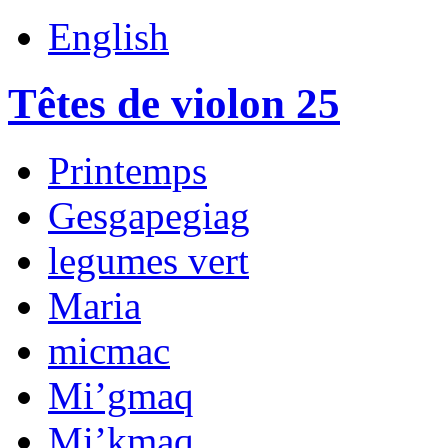
English
Têtes de violon 25
Printemps
Gesgapegiag
legumes vert
Maria
micmac
Mi’gmaq
Mi’kmaq