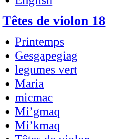
Têtes de violon 18
Printemps
Gesgapegiag
legumes vert
Maria
micmac
Mi’gmaq
Mi’kmaq