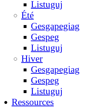
Listuguj
Été
Gesgapegiag
Gespeg
Listuguj
Hiver
Gesgapegiag
Gespeg
Listuguj
Ressources