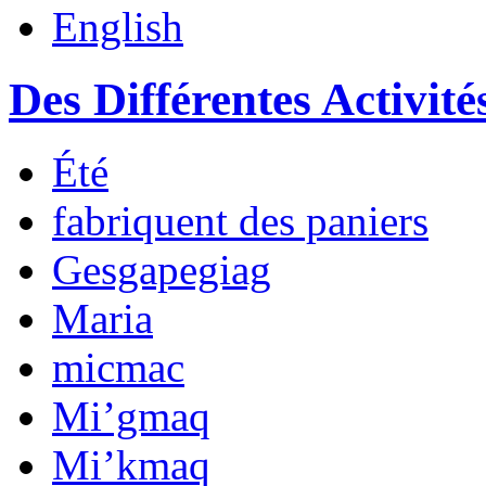
English
Des Différentes Activité
Été
fabriquent des paniers
Gesgapegiag
Maria
micmac
Mi’gmaq
Mi’kmaq