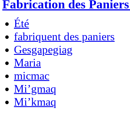
Fabrication des Paniers
Été
fabriquent des paniers
Gesgapegiag
Maria
micmac
Mi’gmaq
Mi’kmaq