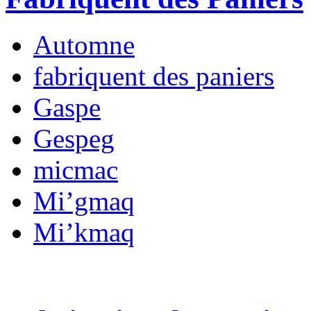
Automne
fabriquent des paniers
Gaspe
Gespeg
micmac
Mi’gmaq
Mi’kmaq