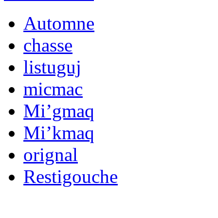
Automne
chasse
listuguj
micmac
Mi’gmaq
Mi’kmaq
orignal
Restigouche