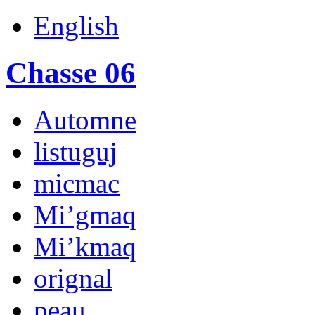
English
Chasse 06
Automne
listuguj
micmac
Mi’gmaq
Mi’kmaq
orignal
peau