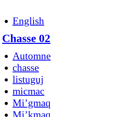
English
Chasse 02
Automne
chasse
listuguj
micmac
Mi’gmaq
Mi’kmaq