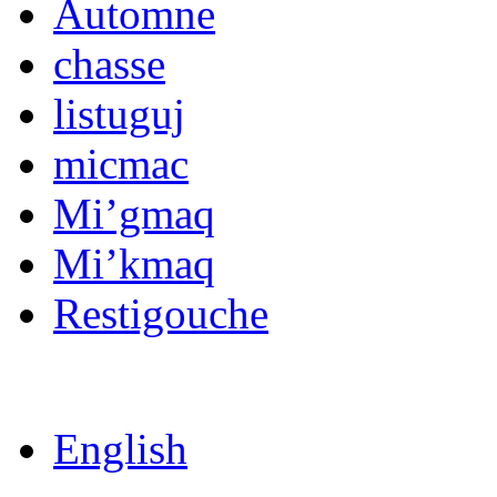
Automne
chasse
listuguj
micmac
Mi’gmaq
Mi’kmaq
Restigouche
English